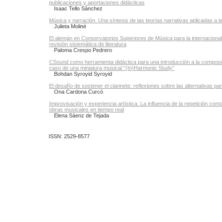
publicaciones y aportaciones didácticas
Isaac Tello Sánchez
Música y narración. Una síntesis de las teorías narrativas aplicadas a 
Julieta Moliné
El alemán en Conservatorios Superiores de Música para la internacional
revisión sistemática de literatura
Paloma Crespo Pedrero
CSound como herramienta didáctica para una introducción a la composic
caso de una miniatura musical “(In)Harmonic Study”
Bohdan Syroyid Syroyid
El desafío de sostener el clarinete: reflexiones sobre las alternativas par
Ona Cardona Curcó
Improvisación y experiencia artística. La influencia de la repetición com
obras musicales en tiempo real
Elena Sáenz de Tejada
ISSN: 2529-8577