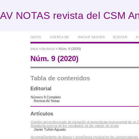
AV NOTAS revista del CSM An
INICIO
ACERCA DE
INICIAR SESIÓN
BUSCAR
A
Inicio
>
Archivos
>
Núm. 9 (2020)
Núm. 9 (2020)
Tabla de contenidos
Editorial
Número 9 Completo
Revista AV Notas
Artículos
Opinión del profesorado de iniciación al aprendizaje instrumental de un 
Andalucía acerca de los resultados de las clases de grupo
Javier Tuñón Aguado
Acompañamiento de danza y enseñanza musical en los conservatorios d