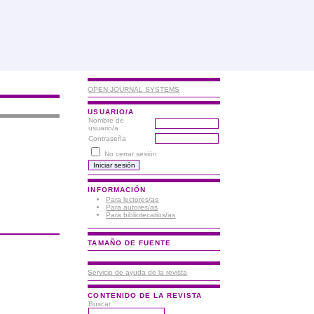
OPEN JOURNAL SYSTEMS
USUARIO/A
Nombre de
usuario/a
Contraseña
No cerrar sesión
INFORMACIÓN
Para lectores/as
Para autores/as
Para bibliotecarios/as
TAMAÑO DE FUENTE
Servicio de ayuda de la revista
CONTENIDO DE LA REVISTA
Buscar