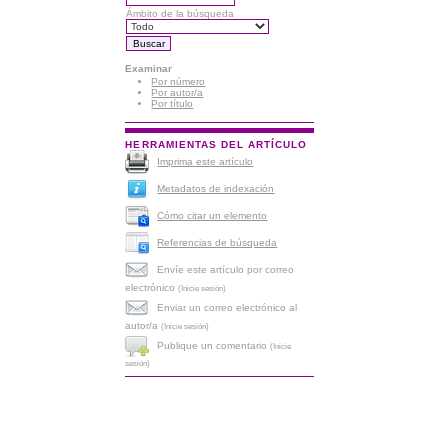
Ámbito de la búsqueda
Examinar
Por número
Por autor/a
Por título
HERRAMIENTAS DEL ARTÍCULO
Imprima este artículo
Metadatos de indexación
Cómo citar un elemento
Referencias de búsqueda
Envíe este artículo por correo
electrónico
(Inicie sesión)
Enviar un correo electrónico al
autor/a
(Inicie sesión)
Publique un comentario
(Inicie
sesión)