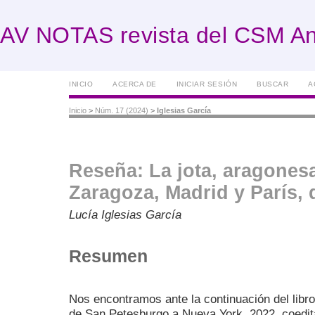
AV NOTAS revista del CSM An
INICIO
ACERCA DE
INICIAR SESIÓN
BUSCAR
A
Inicio
>
Núm. 17 (2024)
>
Iglesias García
Reseña: La jota, aragonesa 
Zaragoza, Madrid y París, 
Lucía Iglesias García
Resumen
Nos encontramos ante la continuación del libr
de San Petesburgo a Nueva York, 2022, coedita