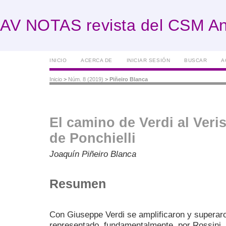
AV NOTAS revista del CSM An
INICIO
ACERCA DE
INICIAR SESIÓN
BUSCAR
A
Inicio
>
Núm. 8 (2019)
>
Piñeiro Blanca
El camino de Verdi al Ver
de Ponchielli
Joaquín Piñeiro Blanca
Resumen
Con Giuseppe Verdi se amplificaron y superaro
representado, fundamentalmente, por Rossini, B