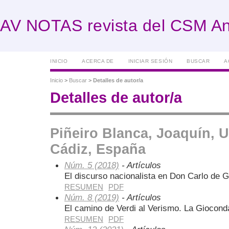
AV NOTAS revista del CSM An
INICIO
ACERCA DE
INICIAR SESIÓN
BUSCAR
A
Inicio
>
Buscar
>
Detalles de autor/a
Detalles de autor/a
Piñeiro Blanca, Joaquín, 
Cádiz, España
Núm. 5 (2018)
- Artículos
El discurso nacionalista en Don Carlo de G
RESUMEN
PDF
Núm. 8 (2019)
- Artículos
El camino de Verdi al Verismo. La Gioconda
RESUMEN
PDF